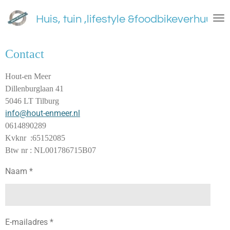
Ga
Huis, tuin ,lifestyle &foodbikeverhuur
direct
naar
de
Contact
hoofdinhoud
Hout-en Meer
Dillenburglaan 41
5046 LT Tilburg
info@hout-enmeer.nl
0614890289
Kvknr :65152085
Btw nr : NL001786715B07
Naam *
E-mailadres *