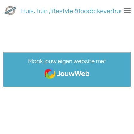
Ga
Huis, tuin ,lifestyle &foodbikeverhuur
direct
naar
de
hoofdinhoud
Maak jouw eigen website met
JouwWeb