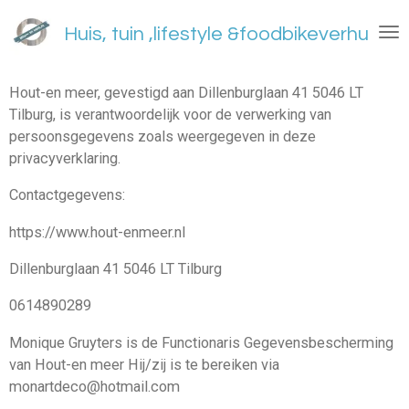
Ga
Huis, tuin ,lifestyle &foodbikeverhuur
direct
naar
de
Hout-en meer, gevestigd aan Dillenburglaan 41 5046 LT
hoofdinhoud
Tilburg, is verantwoordelijk voor de verwerking van
persoonsgegevens zoals weergegeven in deze
privacyverklaring.
Contactgegevens:
https://www.hout-enmeer.nl
Dillenburglaan 41 5046 LT Tilburg
0614890289
Monique Gruyters is de Functionaris Gegevensbescherming
van Hout-en meer Hij/zij is te bereiken via
monartdeco@hotmail.com